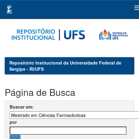
Skip
navigation
Repositório Institucional da Universidade Federal de
Sergipe - RI/UFS
Página de Busca
Buscar em:
por