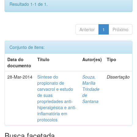
Resultado 1-1 de 1.
Anterior
1
Próximo
Conjunto de itens:
Data do
Título
Autor(es)
Tipo
documento
28-Mar-2014
Síntese do
Souza,
Dissertação
propionato de
Marília
carvacrol e estudo
Trindade
de suas
de
propriedades anti-
Santana
hiperalgésica e anti-
inflamatória em
protocolos
Busca facetada