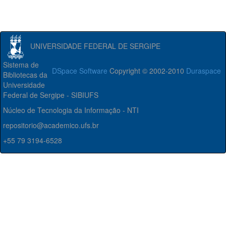
UNIVERSIDADE FEDERAL DE SERGIPE
Sistema de
DSpace Software
Copyright © 2002-2010
Duraspace
Bibliotecas da
Universidade
Federal de Sergipe - SIBIUFS
Núcleo de Tecnologia da Informação - NTI
repositorio@academico.ufs.br
+55 79 3194-6528