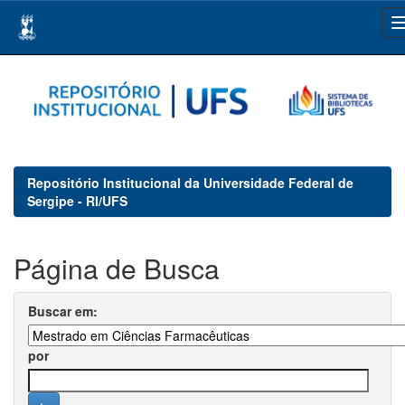
Skip
navigation
Repositório Institucional da Universidade Federal de
Sergipe - RI/UFS
Página de Busca
Buscar em:
por