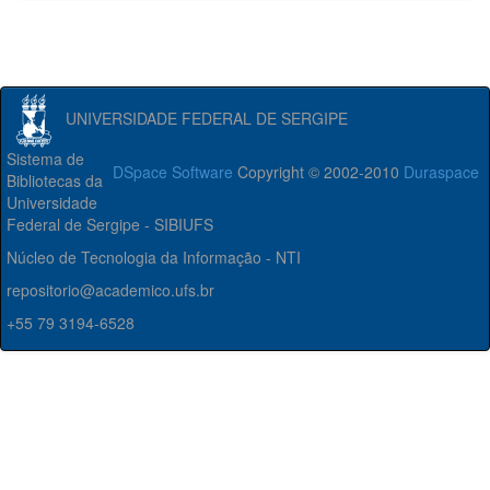
UNIVERSIDADE FEDERAL DE SERGIPE
Sistema de
DSpace Software
Copyright © 2002-2010
Duraspace
Bibliotecas da
Universidade
Federal de Sergipe - SIBIUFS
Núcleo de Tecnologia da Informação - NTI
repositorio@academico.ufs.br
+55 79 3194-6528