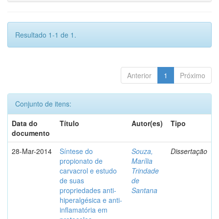
Resultado 1-1 de 1.
Anterior
1
Próximo
Conjunto de itens:
Data do
Título
Autor(es)
Tipo
documento
28-Mar-2014
Síntese do
Souza,
Dissertação
propionato de
Marília
carvacrol e estudo
Trindade
de suas
de
propriedades anti-
Santana
hiperalgésica e anti-
inflamatória em