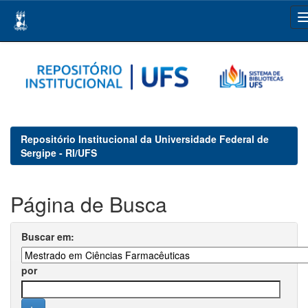
Skip
navigation
Repositório Institucional da Universidade Federal de
Sergipe - RI/UFS
Página de Busca
Buscar em:
por