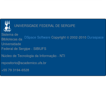
UNIVERSIDADE FEDERAL DE SERGIPE
Sistema de
DSpace Software
Copyright © 2002-2010
Duraspace
Bibliotecas da
Universidade
Federal de Sergipe - SIBIUFS
Núcleo de Tecnologia da Informação - NTI
repositorio@academico.ufs.br
+55 79 3194-6528