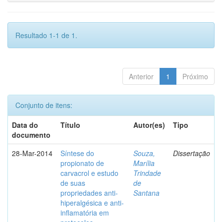
Resultado 1-1 de 1.
Anterior
1
Próximo
Conjunto de itens:
Data do
Título
Autor(es)
Tipo
documento
28-Mar-2014
Síntese do
Souza,
Dissertação
propionato de
Marília
carvacrol e estudo
Trindade
de suas
de
propriedades anti-
Santana
hiperalgésica e anti-
inflamatória em