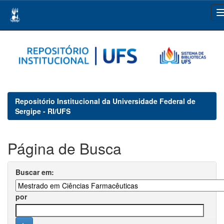
Skip
navigation
Repositório Institucional da Universidade Federal de
Sergipe - RI/UFS
Página de Busca
Buscar em:
por