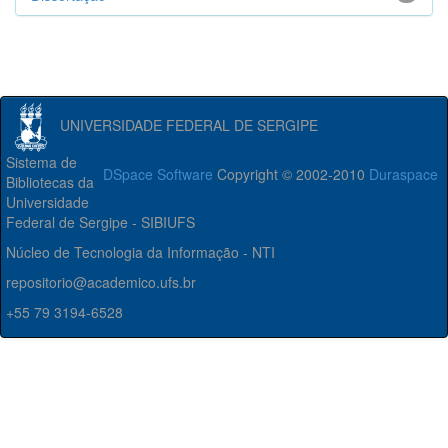
UNIVERSIDADE FEDERAL DE SERGIPE
Sistema de
DSpace Software
Copyright © 2002-2010
Duraspace
Bibliotecas da
Universidade
Federal de Sergipe - SIBIUFS
Núcleo de Tecnologia da Informação - NTI
repositorio@academico.ufs.br
+55 79 3194-6528