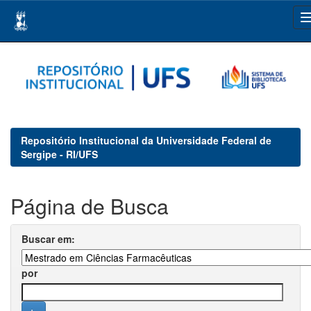
Skip
navigation
Repositório Institucional da Universidade Federal de
Sergipe - RI/UFS
Página de Busca
Buscar em:
por