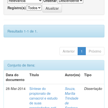
Ordenar
Registro(s)
Resultado 1-1 de 1.
Anterior
1
Próximo
Conjunto de itens:
Data do
Título
Autor(es)
Tipo
documento
28-Mar-2014
Síntese do
Souza,
Dissertação
propionato de
Marília
carvacrol e estudo
Trindade
de suas
de
propriedades anti-
Santana