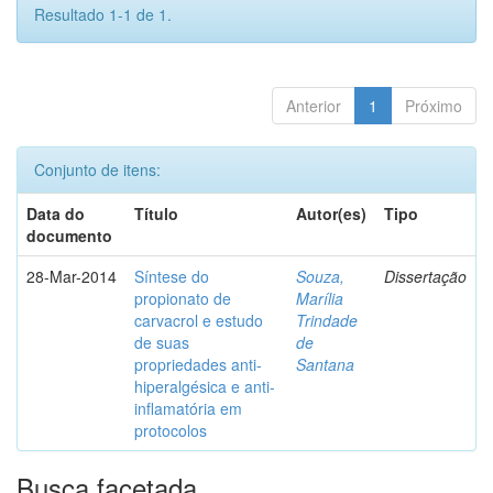
Resultado 1-1 de 1.
Anterior
1
Próximo
Conjunto de itens:
Data do
Título
Autor(es)
Tipo
documento
28-Mar-2014
Síntese do
Souza,
Dissertação
propionato de
Marília
carvacrol e estudo
Trindade
de suas
de
propriedades anti-
Santana
hiperalgésica e anti-
inflamatória em
protocolos
Busca facetada