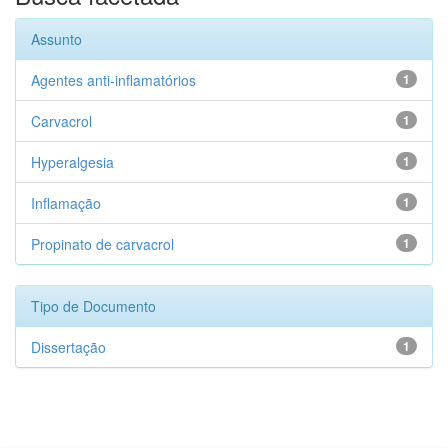
Assunto
Agentes anti-inflamatórios
1
Carvacrol
1
Hyperalgesia
1
Inflamação
1
Propinato de carvacrol
1
Tipo de Documento
Dissertação
1