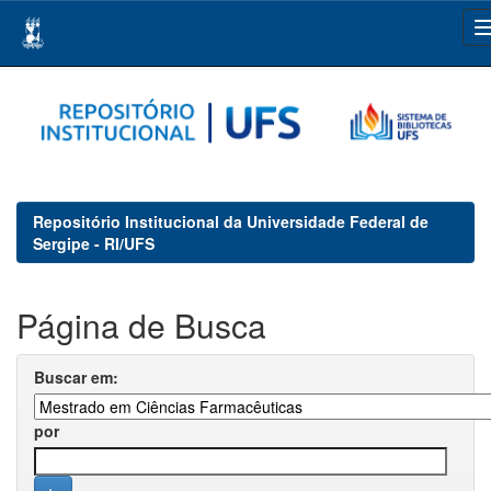
Skip
navigation
Repositório Institucional da Universidade Federal de
Sergipe - RI/UFS
Página de Busca
Buscar em:
por