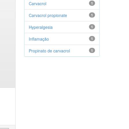
Carvacrol
1
Carvacrol propionate
1
Hyperalgesia
1
Inflamação
1
Propinato de carvacrol
1