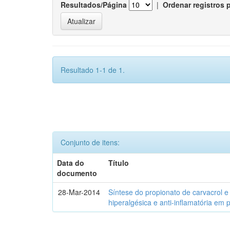
Resultados/Página
|
Ordenar registros 
Resultado 1-1 de 1.
Conjunto de itens:
Data do
Título
documento
28-Mar-2014
Síntese do propionato de carvacrol e
hiperalgésica e anti-inflamatória em 