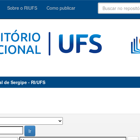
Sobre o RIUFS
Como publicar
al de Sergipe - RI/UFS