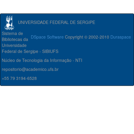
UNIVERSIDADE FEDERAL DE SERGIPE
Sistema de
DSpace Software
Copyright © 2002-2010
Duraspace
Bibliotecas da
Universidade
Federal de Sergipe - SIBIUFS
Núcleo de Tecnologia da Informação - NTI
repositorio@academico.ufs.br
+55 79 3194-6528