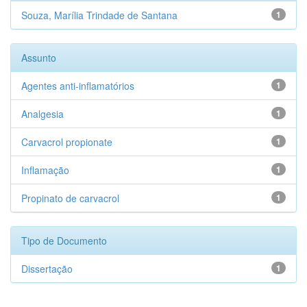
Souza, Marília Trindade de Santana
1
Assunto
Agentes anti-inflamatórios
1
Analgesia
1
Carvacrol propionate
1
Inflamação
1
Propinato de carvacrol
1
Tipo de Documento
Dissertação
1