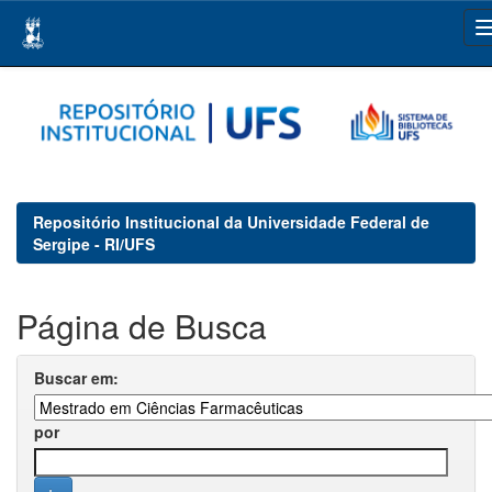
Skip
navigation
Repositório Institucional da Universidade Federal de
Sergipe - RI/UFS
Página de Busca
Buscar em:
por