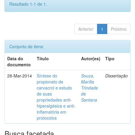
Resultado 1-1 de 1.
Anterior
1
Próximo
Conjunto de itens:
Data do
Título
Autor(es)
Tipo
documento
28-Mar-2014
Síntese do
Souza,
Dissertação
propionato de
Marília
carvacrol e estudo
Trindade
de suas
de
propriedades anti-
Santana
hiperalgésica e anti-
inflamatória em
protocolos
Busca facetada