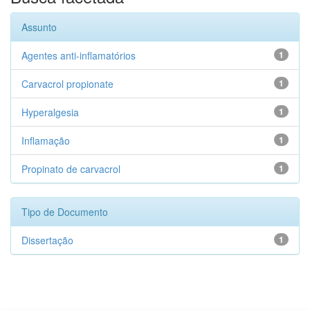
Assunto
Agentes anti-inflamatórios
1
Carvacrol propionate
1
Hyperalgesia
1
Inflamação
1
Propinato de carvacrol
1
Tipo de Documento
Dissertação
1