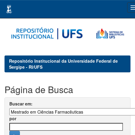
Skip
navigation
Repositório Institucional da Universidade Federal de
Sergipe - RI/UFS
Página de Busca
Buscar em:
por