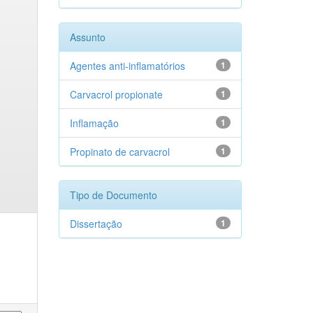
Assunto
Agentes anti-inflamatórios
1
Carvacrol propionate
1
Inflamação
1
Propinato de carvacrol
1
Tipo de Documento
Dissertação
1