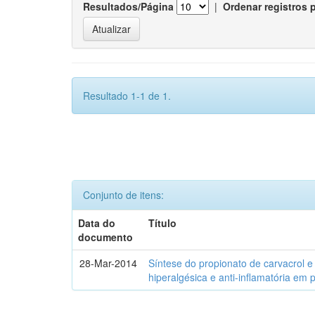
Resultados/Página
|
Ordenar registros 
Resultado 1-1 de 1.
Conjunto de itens:
Data do
Título
documento
28-Mar-2014
Síntese do propionato de carvacrol e
hiperalgésica e anti-inflamatória em 