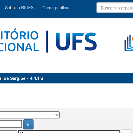
Sobre o RIUFS
Como publicar
al de Sergipe - RI/UFS