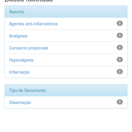
Assunto
Agentes anti-inflamatórios
1
Analgesia
1
Carvacrol propionate
1
Hyperalgesia
1
Inflamação
1
Tipo de Documento
Dissertação
1