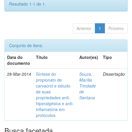
Resultado 1-1 de 1.
Anterior
1
Próximo
Conjunto de itens:
Data do
Título
Autor(es)
Tipo
documento
28-Mar-2014
Síntese do
Souza,
Dissertação
propionato de
Marília
carvacrol e estudo
Trindade
de suas
de
propriedades anti-
Santana
hiperalgésica e anti-
inflamatória em
protocolos
Busca facetada