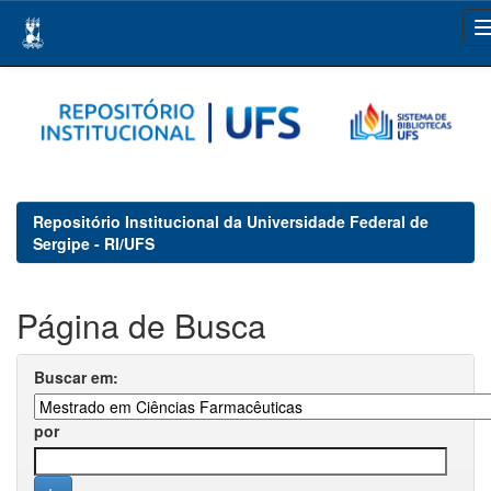
Skip
navigation
Repositório Institucional da Universidade Federal de
Sergipe - RI/UFS
Página de Busca
Buscar em:
por