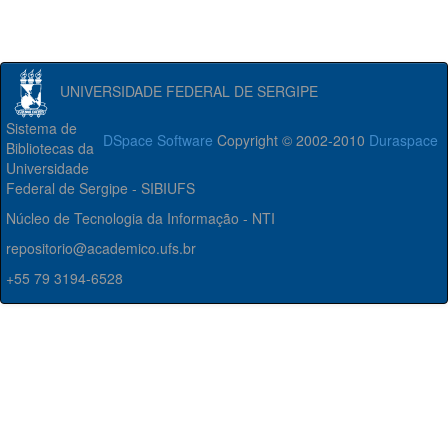
UNIVERSIDADE FEDERAL DE SERGIPE
Sistema de
DSpace Software
Copyright © 2002-2010
Duraspace
Bibliotecas da
Universidade
Federal de Sergipe - SIBIUFS
Núcleo de Tecnologia da Informação - NTI
repositorio@academico.ufs.br
+55 79 3194-6528