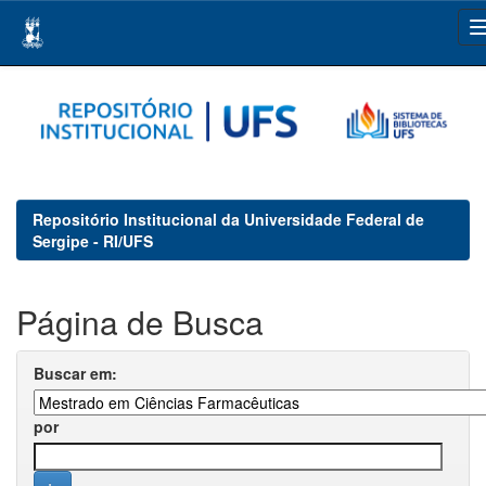
Skip
navigation
Repositório Institucional da Universidade Federal de
Sergipe - RI/UFS
Página de Busca
Buscar em:
por