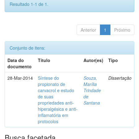
Resultado 1-1 de 1.
Anterior
1
Próximo
Conjunto de itens:
Data do
Título
Autor(es)
Tipo
documento
28-Mar-2014
Síntese do
Souza,
Dissertação
propionato de
Marília
carvacrol e estudo
Trindade
de suas
de
propriedades anti-
Santana
hiperalgésica e anti-
inflamatória em
protocolos
Busca facetada