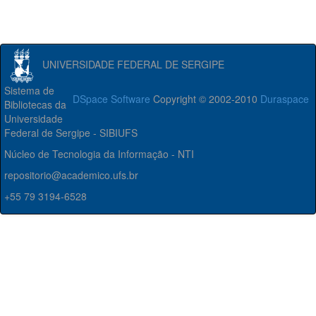
UNIVERSIDADE FEDERAL DE SERGIPE
Sistema de
DSpace Software
Copyright © 2002-2010
Duraspace
Bibliotecas da
Universidade
Federal de Sergipe - SIBIUFS
Núcleo de Tecnologia da Informação - NTI
repositorio@academico.ufs.br
+55 79 3194-6528