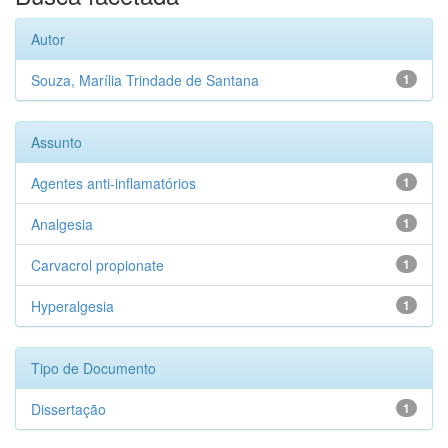
Autor
Souza, Marília Trindade de Santana
1
Assunto
Agentes anti-inflamatórios
1
Analgesia
1
Carvacrol propionate
1
Hyperalgesia
1
Tipo de Documento
Dissertação
1