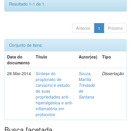
Resultado 1-1 de 1.
Anterior
1
Próximo
Conjunto de itens:
Data do
Título
Autor(es)
Tipo
documento
28-Mar-2014
Síntese do
Souza,
Dissertação
propionato de
Marília
carvacrol e estudo
Trindade
de suas
de
propriedades anti-
Santana
hiperalgésica e anti-
inflamatória em
protocolos
Busca facetada