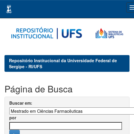
Skip
navigation
Repositório Institucional da Universidade Federal de
Sergipe - RI/UFS
Página de Busca
Buscar em:
por