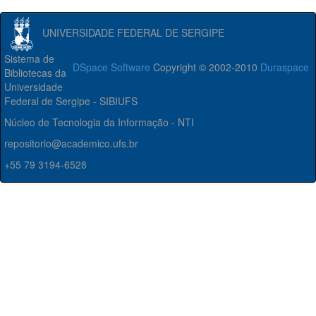
UNIVERSIDADE FEDERAL DE SERGIPE
Sistema de
DSpace Software
Copyright © 2002-2010
Duraspace
Bibliotecas da
Universidade
Federal de Sergipe - SIBIUFS
Núcleo de Tecnologia da Informação - NTI
repositorio@academico.ufs.br
+55 79 3194-6528