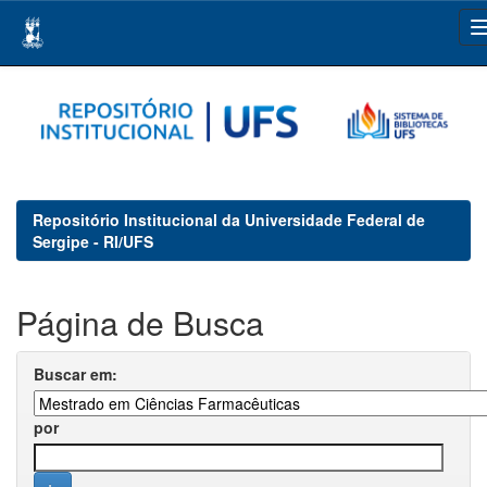
Skip
navigation
Repositório Institucional da Universidade Federal de
Sergipe - RI/UFS
Página de Busca
Buscar em:
por