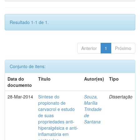
Resultado 1-1 de 1.
Anterior
1
Próximo
Conjunto de itens:
Data do
Título
Autor(es)
Tipo
documento
28-Mar-2014
Síntese do
Souza,
Dissertação
propionato de
Marília
carvacrol e estudo
Trindade
de suas
de
propriedades anti-
Santana
hiperalgésica e anti-
inflamatória em