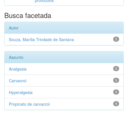
protocolos
Busca facetada
Autor
Souza, Marília Trindade de Santana
1
Assunto
Analgesia
1
Carvacrol
1
Hyperalgesia
1
Propinato de carvacrol
1