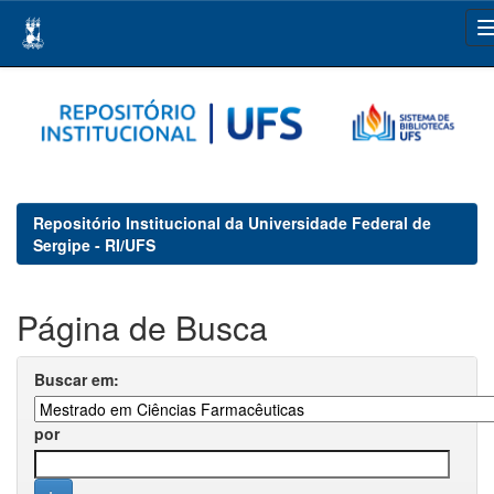
Skip
navigation
Repositório Institucional da Universidade Federal de
Sergipe - RI/UFS
Página de Busca
Buscar em:
por