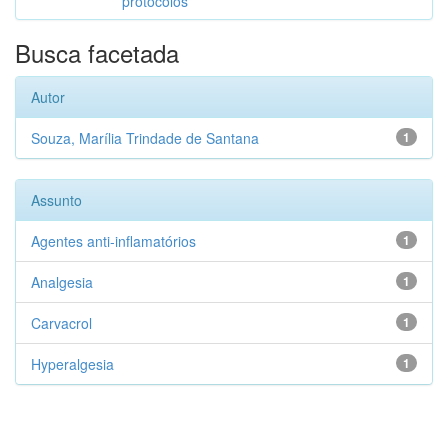
protocolos
Busca facetada
Autor
Souza, Marília Trindade de Santana
1
Assunto
Agentes anti-inflamatórios
1
Analgesia
1
Carvacrol
1
Hyperalgesia
1