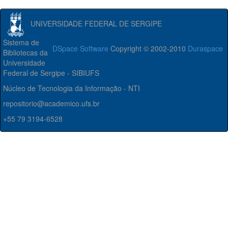
UNIVERSIDADE FEDERAL DE SERGIPE
Sistema de
DSpace Software
Copyright © 2002-2010
Duraspace
Bibliotecas da
Universidade
Federal de Sergipe - SIBIUFS
Núcleo de Tecnologia da Informação - NTI
repositorio@academico.ufs.br
+55 79 3194-6528