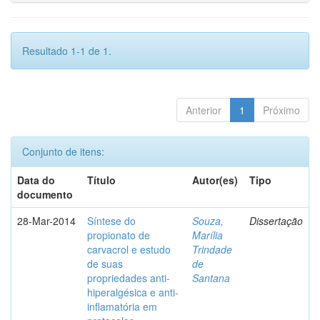
Resultado 1-1 de 1.
Anterior
1
Próximo
Conjunto de itens:
Data do
Título
Autor(es)
Tipo
documento
28-Mar-2014
Síntese do
Souza,
Dissertação
propionato de
Marília
carvacrol e estudo
Trindade
de suas
de
propriedades anti-
Santana
hiperalgésica e anti-
inflamatória em