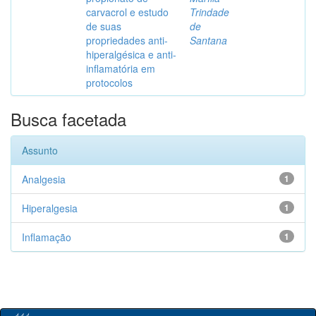
carvacrol e estudo
Trindade
de suas
de
propriedades anti-
Santana
hiperalgésica e anti-
inflamatória em
protocolos
Busca facetada
Assunto
Analgesia
1
Hiperalgesia
1
Inflamação
1