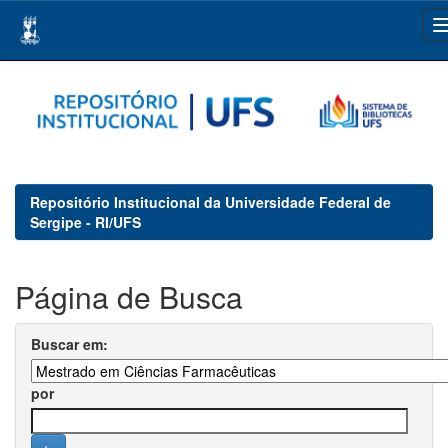
Skip
navigation
Repositório Institucional da Universidade Federal de
Sergipe - RI/UFS
Página de Busca
Buscar em:
por