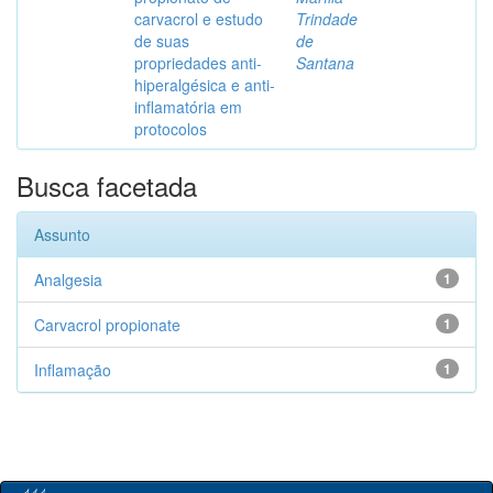
carvacrol e estudo
Trindade
de suas
de
propriedades anti-
Santana
hiperalgésica e anti-
inflamatória em
protocolos
Busca facetada
Assunto
Analgesia
1
Carvacrol propionate
1
Inflamação
1