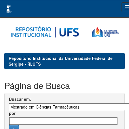
Skip
navigation
Repositório Institucional da Universidade Federal de
Sergipe - RI/UFS
Página de Busca
Buscar em:
por