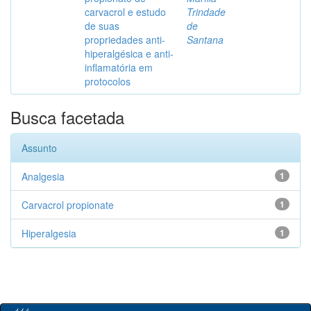
carvacrol e estudo
Trindade
de suas
de
propriedades anti-
Santana
hiperalgésica e anti-
inflamatória em
protocolos
Busca facetada
Assunto
Analgesia
1
Carvacrol propionate
1
Hiperalgesia
1