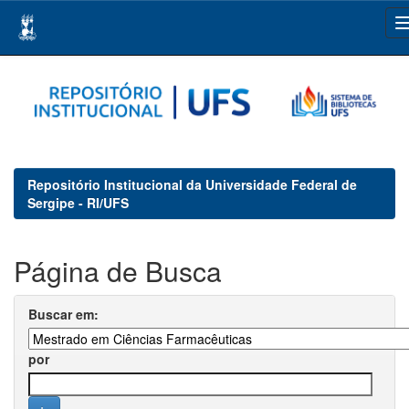
Skip
navigation
Repositório Institucional da Universidade Federal de
Sergipe - RI/UFS
Página de Busca
Buscar em:
por