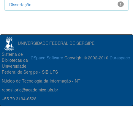
Dissertação
1
UNIVERSIDADE FEDERAL DE SERGIPE
Sistema de
DSpace Software
Copyright © 2002-2010
Duraspace
Bibliotecas da
Universidade
Federal de Sergipe - SIBIUFS
Núcleo de Tecnologia da Informação - NTI
repositorio@academico.ufs.br
+55 79 3194-6528