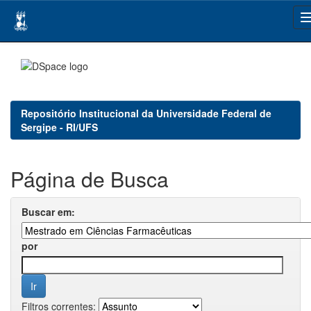
Skip
navigation
Repositório Institucional da Universidade Federal de
Sergipe - RI/UFS
Página de Busca
Buscar em:
por
Filtros correntes: