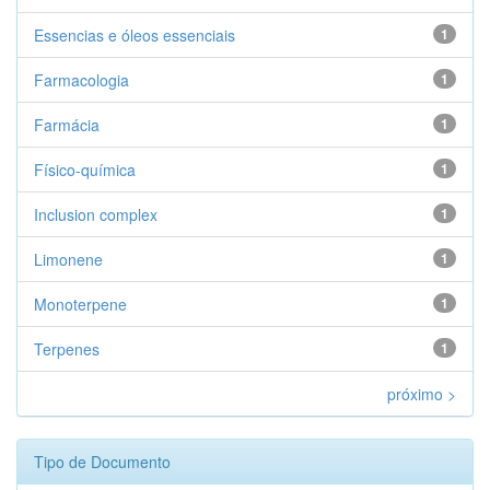
Essencias e óleos essenciais
1
Farmacologia
1
Farmácia
1
Físico-química
1
Inclusion complex
1
Limonene
1
Monoterpene
1
Terpenes
1
próximo >
Tipo de Documento