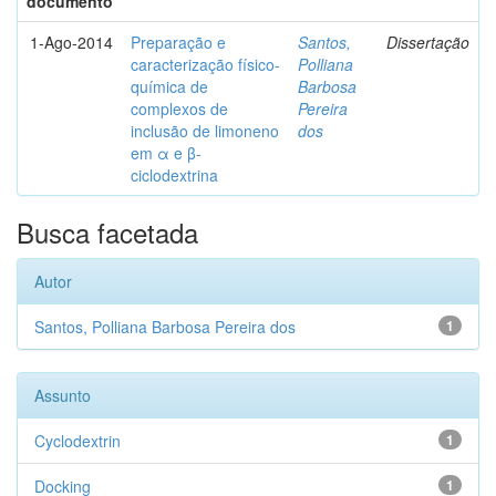
documento
1-Ago-2014
Preparação e
Santos,
Dissertação
caracterização físico-
Polliana
química de
Barbosa
complexos de
Pereira
inclusão de limoneno
dos
em α e β-
ciclodextrina
Busca facetada
Autor
Santos, Polliana Barbosa Pereira dos
1
Assunto
Cyclodextrin
1
Docking
1