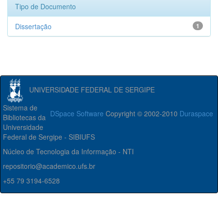
Tipo de Documento
Dissertação
1
UNIVERSIDADE FEDERAL DE SERGIPE
Sistema de
DSpace Software
Copyright © 2002-2010
Duraspace
Bibliotecas da
Universidade
Federal de Sergipe - SIBIUFS
Núcleo de Tecnologia da Informação - NTI
repositorio@academico.ufs.br
+55 79 3194-6528