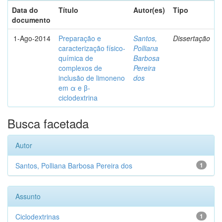
Data do
Título
Autor(es)
Tipo
documento
1-Ago-2014
Preparação e
Santos,
Dissertação
caracterização físico-
Polliana
química de
Barbosa
complexos de
Pereira
inclusão de limoneno
dos
em α e β-
ciclodextrina
Busca facetada
Autor
Santos, Polliana Barbosa Pereira dos
1
Assunto
Ciclodextrinas
1