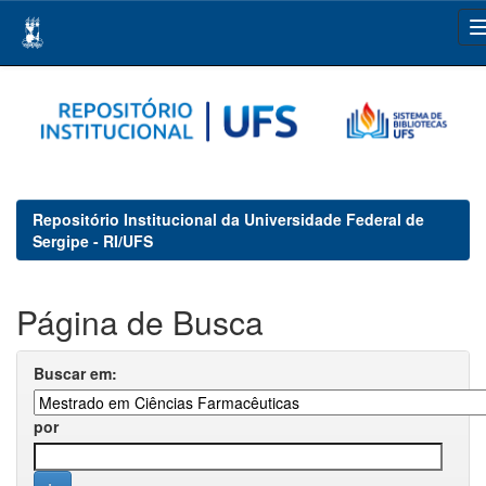
Skip
navigation
Repositório Institucional da Universidade Federal de
Sergipe - RI/UFS
Página de Busca
Buscar em:
por