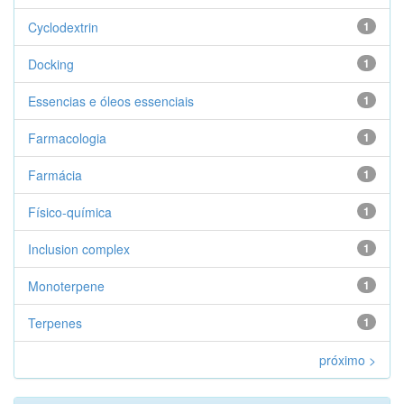
Cyclodextrin
1
Docking
1
Essencias e óleos essenciais
1
Farmacologia
1
Farmácia
1
Físico-química
1
Inclusion complex
1
Monoterpene
1
Terpenes
1
próximo >