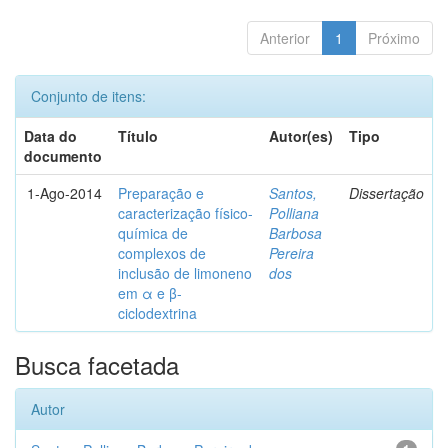
Anterior
1
Próximo
Conjunto de itens:
Data do
Título
Autor(es)
Tipo
documento
1-Ago-2014
Preparação e
Santos,
Dissertação
caracterização físico-
Polliana
química de
Barbosa
complexos de
Pereira
inclusão de limoneno
dos
em α e β-
ciclodextrina
Busca facetada
Autor