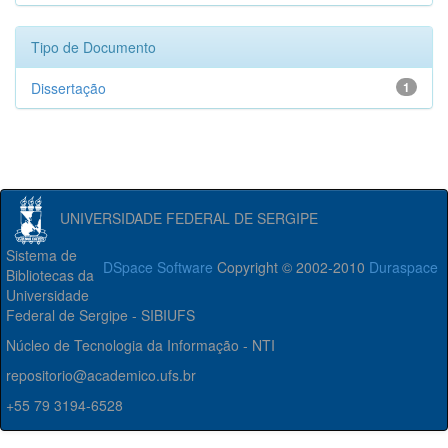
Tipo de Documento
Dissertação
1
UNIVERSIDADE FEDERAL DE SERGIPE
Sistema de
DSpace Software
Copyright © 2002-2010
Duraspace
Bibliotecas da
Universidade
Federal de Sergipe - SIBIUFS
Núcleo de Tecnologia da Informação - NTI
repositorio@academico.ufs.br
+55 79 3194-6528