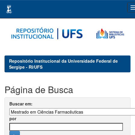
Skip
navigation
Repositório Institucional da Universidade Federal de
Sergipe - RI/UFS
Página de Busca
Buscar em:
por