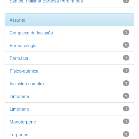
Santos, Polliana Barbosa Pereira dos
1
Assunto
Complexo de inclusão
1
Farmacologia
1
Farmácia
1
Físico-química
1
Inclusion complex
1
Limonene
1
Limoneno
1
Monoterpene
1
Terpenes
1