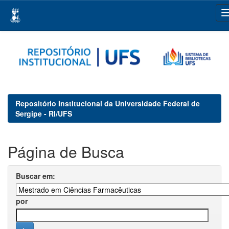
Skip
navigation
Repositório Institucional da Universidade Federal de
Sergipe - RI/UFS
Página de Busca
Buscar em:
por