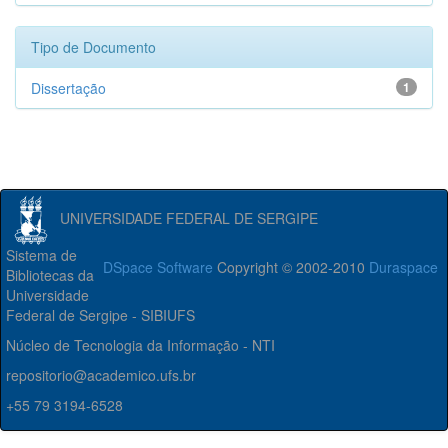
Tipo de Documento
Dissertação
1
UNIVERSIDADE FEDERAL DE SERGIPE
Sistema de
DSpace Software
Copyright © 2002-2010
Duraspace
Bibliotecas da
Universidade
Federal de Sergipe - SIBIUFS
Núcleo de Tecnologia da Informação - NTI
repositorio@academico.ufs.br
+55 79 3194-6528