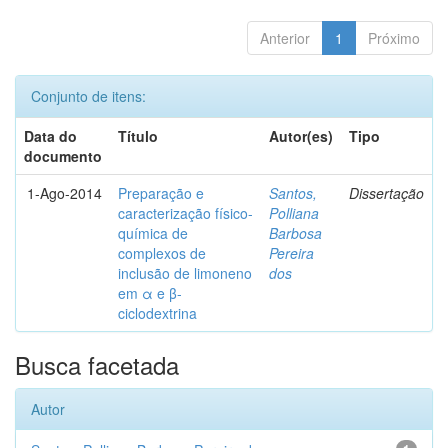
Anterior
1
Próximo
Conjunto de itens:
Data do
Título
Autor(es)
Tipo
documento
1-Ago-2014
Preparação e
Santos,
Dissertação
caracterização físico-
Polliana
química de
Barbosa
complexos de
Pereira
inclusão de limoneno
dos
em α e β-
ciclodextrina
Busca facetada
Autor