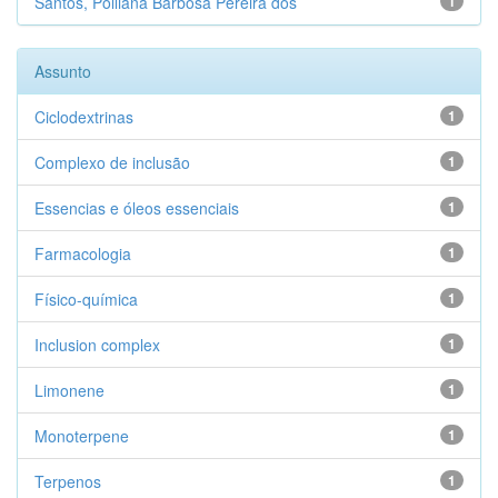
Santos, Polliana Barbosa Pereira dos
1
Assunto
Ciclodextrinas
1
Complexo de inclusão
1
Essencias e óleos essenciais
1
Farmacologia
1
Físico-química
1
Inclusion complex
1
Limonene
1
Monoterpene
1
Terpenos
1