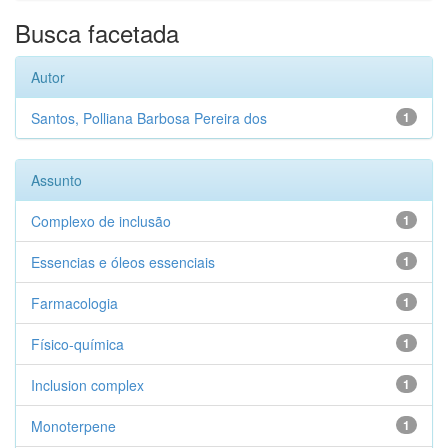
Busca facetada
Autor
Santos, Polliana Barbosa Pereira dos
1
Assunto
Complexo de inclusão
1
Essencias e óleos essenciais
1
Farmacologia
1
Físico-química
1
Inclusion complex
1
Monoterpene
1