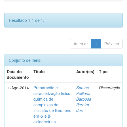
Resultado 1-1 de 1.
Anterior
1
Próximo
Conjunto de itens:
Data do
Título
Autor(es)
Tipo
documento
1-Ago-2014
Preparação e
Santos,
Dissertação
caracterização físico-
Polliana
química de
Barbosa
complexos de
Pereira
inclusão de limoneno
dos
em α e β-
ciclodextrina