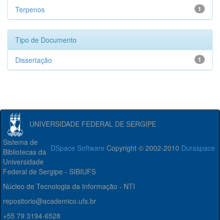
Terpenos
1
Tipo de Documento
Dissertação
1
UNIVERSIDADE FEDERAL DE SERGIPE
Sistema de
DSpace Software
Copyright © 2002-2010
Duraspace
Bibliotecas da
Universidade
Federal de Sergipe - SIBIUFS
Núcleo de Tecnologia da Informação - NTI
repositorio@academico.ufs.br
+55 79 3194-6528