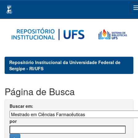
Skip
navigation
Repositório Institucional da Universidade Federal de
Sergipe - RI/UFS
Página de Busca
Buscar em:
por