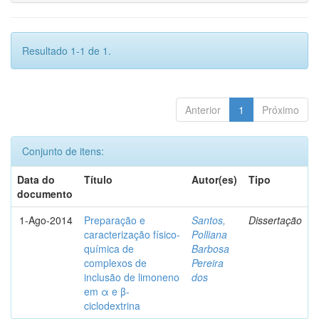
Resultado 1-1 de 1.
Anterior
1
Próximo
Conjunto de itens:
Data do
Título
Autor(es)
Tipo
documento
1-Ago-2014
Preparação e
Santos,
Dissertação
caracterização físico-
Polliana
química de
Barbosa
complexos de
Pereira
inclusão de limoneno
dos
em α e β-
ciclodextrina