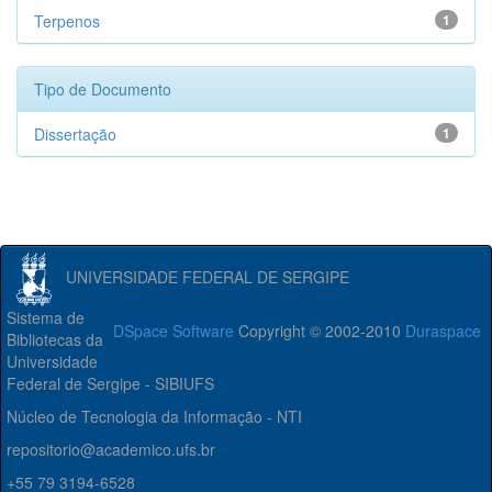
Terpenos
1
Tipo de Documento
Dissertação
1
UNIVERSIDADE FEDERAL DE SERGIPE
Sistema de
DSpace Software
Copyright © 2002-2010
Duraspace
Bibliotecas da
Universidade
Federal de Sergipe - SIBIUFS
Núcleo de Tecnologia da Informação - NTI
repositorio@academico.ufs.br
+55 79 3194-6528