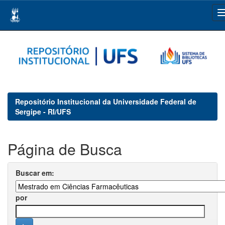
Skip
navigation
Repositório Institucional da Universidade Federal de
Sergipe - RI/UFS
Página de Busca
Buscar em:
por