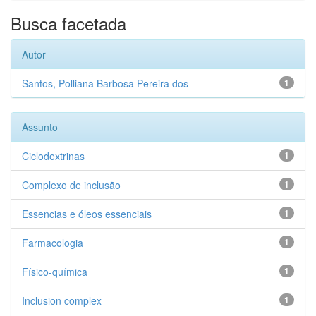
Busca facetada
Autor
Santos, Polliana Barbosa Pereira dos
1
Assunto
Ciclodextrinas
1
Complexo de inclusão
1
Essencias e óleos essenciais
1
Farmacologia
1
Físico-química
1
Inclusion complex
1