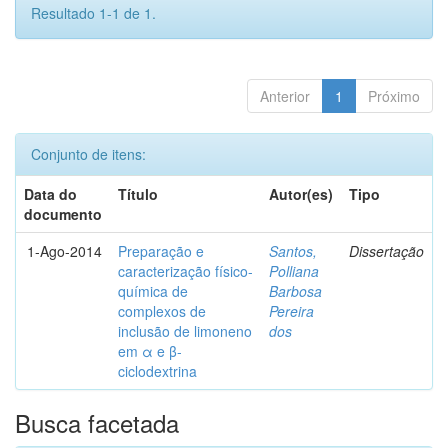
Resultado 1-1 de 1.
Anterior
1
Próximo
Conjunto de itens:
Data do
Título
Autor(es)
Tipo
documento
1-Ago-2014
Preparação e
Santos,
Dissertação
caracterização físico-
Polliana
química de
Barbosa
complexos de
Pereira
inclusão de limoneno
dos
em α e β-
ciclodextrina
Busca facetada