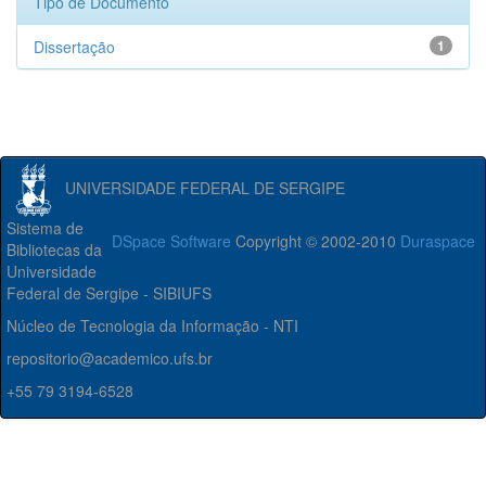
Tipo de Documento
Dissertação
1
UNIVERSIDADE FEDERAL DE SERGIPE
Sistema de
DSpace Software
Copyright © 2002-2010
Duraspace
Bibliotecas da
Universidade
Federal de Sergipe - SIBIUFS
Núcleo de Tecnologia da Informação - NTI
repositorio@academico.ufs.br
+55 79 3194-6528