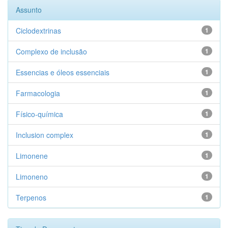
Assunto
Ciclodextrinas
1
Complexo de inclusão
1
Essencias e óleos essenciais
1
Farmacologia
1
Físico-química
1
Inclusion complex
1
Limonene
1
Limoneno
1
Terpenos
1