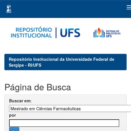
Skip
navigation
Repositório Institucional da Universidade Federal de
Sergipe - RI/UFS
Página de Busca
Buscar em:
por