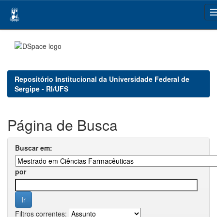
Skip
navigation
Repositório Institucional da Universidade Federal de
Sergipe - RI/UFS
Página de Busca
Buscar em:
por
Filtros correntes: