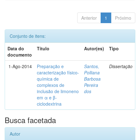
Anterior
1
Próximo
Conjunto de itens:
Data do
Título
Autor(es)
Tipo
documento
1-Ago-2014
Preparação e
Santos,
Dissertação
caracterização físico-
Polliana
química de
Barbosa
complexos de
Pereira
inclusão de limoneno
dos
em α e β-
ciclodextrina
Busca facetada
Autor