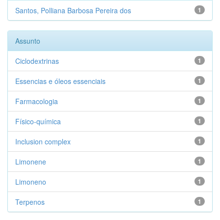
Santos, Polliana Barbosa Pereira dos
1
Assunto
Ciclodextrinas
1
Essencias e óleos essenciais
1
Farmacologia
1
Físico-química
1
Inclusion complex
1
Limonene
1
Limoneno
1
Terpenos
1