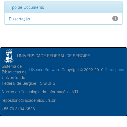
Tipo de Documento
Dissertação
1
UNIVERSIDADE FEDERAL DE SERGIPE
Sistema de
DSpace Software
Copyright © 2002-2010
Duraspace
Bibliotecas da
Universidade
Federal de Sergipe - SIBIUFS
Núcleo de Tecnologia da Informação - NTI
repositorio@academico.ufs.br
+55 79 3194-6528