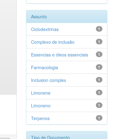
Assunto
Ciclodextrinas
1
Complexo de inclusão
1
Essencias e óleos essenciais
1
Farmacologia
1
Inclusion complex
1
Limonene
1
Limoneno
1
Terpenos
1
Tipo de Documento