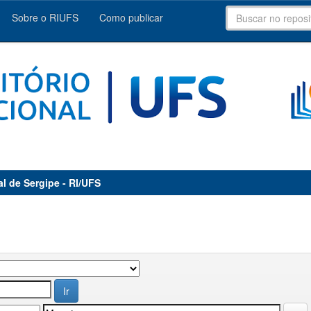
Sobre o RIUFS
Como publicar
al de Sergipe - RI/UFS