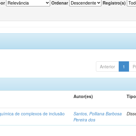
por
Ordenar
Registro(s)
Anterior
1
P
Autor(es)
Tip
-química de complexos de inclusão
Santos, Polliana Barbosa
Diss
Pereira dos