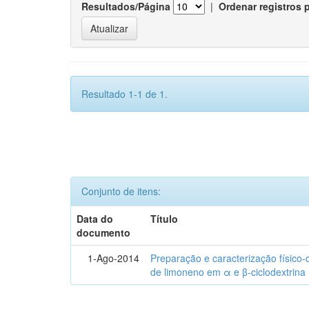
Resultados/Página
|
Ordenar registros 
Resultado 1-1 de 1.
Conjunto de itens:
Data do
Título
documento
1-Ago-2014
Preparação e caracterização físico
de limoneno em α e β-ciclodextrina