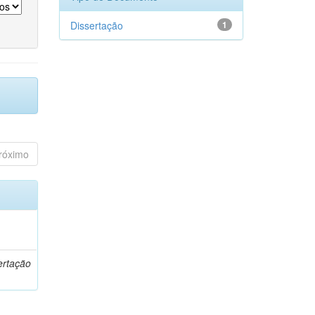
Dissertação
1
róximo
o
ertação