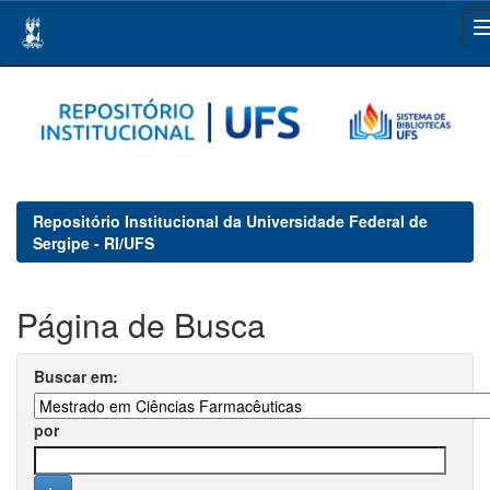
Skip
navigation
Repositório Institucional da Universidade Federal de
Sergipe - RI/UFS
Página de Busca
Buscar em:
por