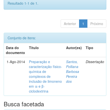
Resultado 1-1 de 1.
Anterior
1
Próximo
Conjunto de itens:
Data do
Título
Autor(es)
Tipo
documento
1-Ago-2014
Preparação e
Santos,
Dissertação
caracterização físico-
Polliana
química de
Barbosa
complexos de
Pereira
inclusão de limoneno
dos
em α e β-
ciclodextrina
Busca facetada