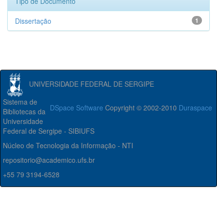
Tipo de Documento
Dissertação
1
UNIVERSIDADE FEDERAL DE SERGIPE
Sistema de
DSpace Software
Copyright © 2002-2010
Duraspace
Bibliotecas da
Universidade
Federal de Sergipe - SIBIUFS
Núcleo de Tecnologia da Informação - NTI
repositorio@academico.ufs.br
+55 79 3194-6528