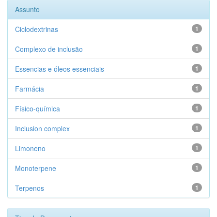
Assunto
Ciclodextrinas
1
Complexo de inclusão
1
Essencias e óleos essenciais
1
Farmácia
1
Físico-química
1
Inclusion complex
1
Limoneno
1
Monoterpene
1
Terpenos
1