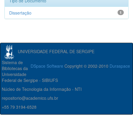
Tipo de Documento
Dissertação
1
UNIVERSIDADE FEDERAL DE SERGIPE
Sistema de
DSpace Software
Copyright © 2002-2010
Duraspace
Bibliotecas da
Universidade
Federal de Sergipe - SIBIUFS
Núcleo de Tecnologia da Informação - NTI
repositorio@academico.ufs.br
+55 79 3194-6528