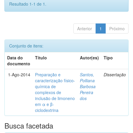
Resultado 1-1 de 1.
Anterior
1
Próximo
Conjunto de itens:
Data do
Título
Autor(es)
Tipo
documento
1-Ago-2014
Preparação e
Santos,
Dissertação
caracterização físico-
Polliana
química de
Barbosa
complexos de
Pereira
inclusão de limoneno
dos
em α e β-
ciclodextrina
Busca facetada