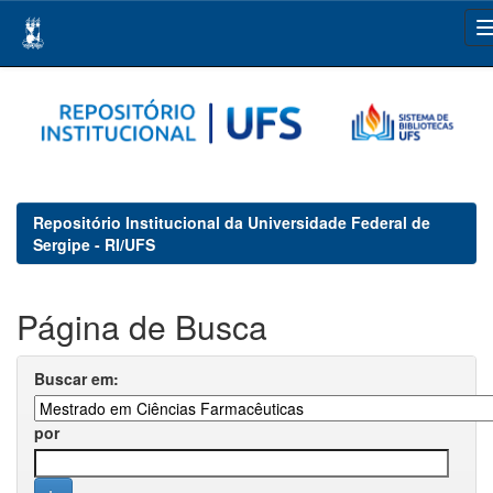
Skip
navigation
Repositório Institucional da Universidade Federal de
Sergipe - RI/UFS
Página de Busca
Buscar em:
por