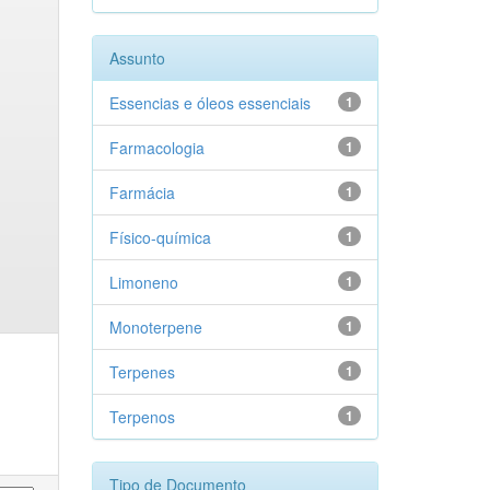
Assunto
Essencias e óleos essenciais
1
Farmacologia
1
Farmácia
1
Físico-química
1
Limoneno
1
Monoterpene
1
Terpenes
1
Terpenos
1
Tipo de Documento