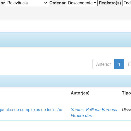
por
Ordenar
Registro(s)
Anterior
1
P
Autor(es)
Tip
-química de complexos de inclusão
Santos, Polliana Barbosa
Diss
Pereira dos