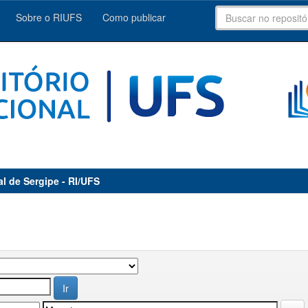
Sobre o RIUFS
Como publicar
al de Sergipe - RI/UFS