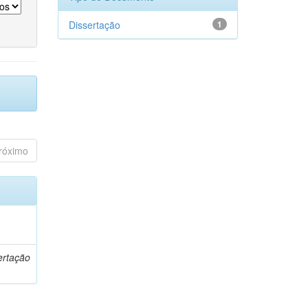
Dissertação
1
róximo
o
ertação