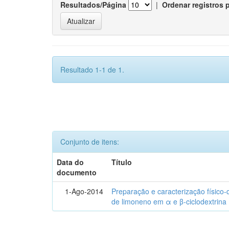
Resultados/Página
|
Ordenar registros 
Resultado 1-1 de 1.
Conjunto de itens:
Data do
Título
documento
1-Ago-2014
Preparação e caracterização físico
de limoneno em α e β-ciclodextrina