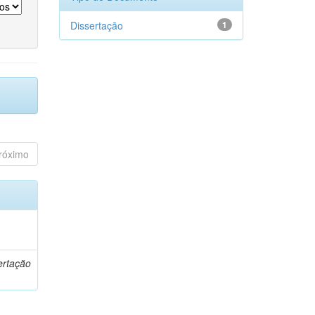
Dissertação
1
róximo
o
ertação