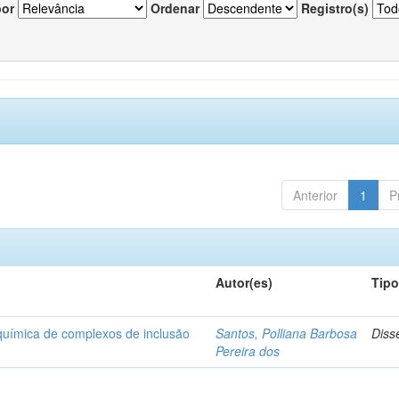
por
Ordenar
Registro(s)
Anterior
1
P
Autor(es)
Tip
-química de complexos de inclusão
Santos, Polliana Barbosa
Diss
Pereira dos