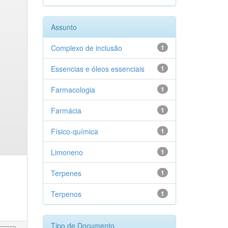
Assunto
Complexo de inclusão
1
Essencias e óleos essenciais
1
Farmacologia
1
Farmácia
1
Físico-química
1
Limoneno
1
Terpenes
1
Terpenos
1
Tipo de Documento