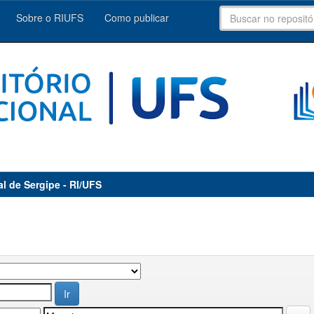
Sobre o RIUFS
Como publicar
al de Sergipe - RI/UFS