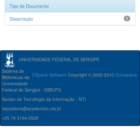
Tipo de Documento
Dissertação
1
UNIVERSIDADE FEDERAL DE SERGIPE
Sistema de
DSpace Software
Copyright © 2002-2010
Duraspace
Bibliotecas da
Universidade
Federal de Sergipe - SIBIUFS
Núcleo de Tecnologia da Informação - NTI
repositorio@academico.ufs.br
+55 79 3194-6528