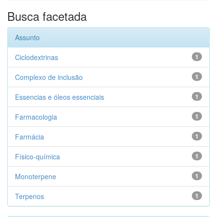
Busca facetada
Assunto
Ciclodextrinas
1
Complexo de inclusão
1
Essencias e óleos essenciais
1
Farmacologia
1
Farmácia
1
Físico-química
1
Monoterpene
1
Terpenos
1