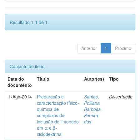
Resultado 1-1 de 1.
Anterior
1
Próximo
Conjunto de itens:
Data do
Título
Autor(es)
Tipo
documento
1-Ago-2014
Preparação e
Santos,
Dissertação
caracterização físico-
Polliana
química de
Barbosa
complexos de
Pereira
inclusão de limoneno
dos
em α e β-
ciclodextrina