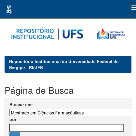
Skip
navigation
Repositório Institucional da Universidade Federal de
Sergipe - RI/UFS
Página de Busca
Buscar em:
por