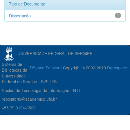
Tipo de Documento
Dissertação
1
UNIVERSIDADE FEDERAL DE SERGIPE
Sistema de
DSpace Software
Copyright © 2002-2010
Duraspace
Bibliotecas da
Universidade
Federal de Sergipe - SIBIUFS
Núcleo de Tecnologia da Informação - NTI
repositorio@academico.ufs.br
+55 79 3194-6528