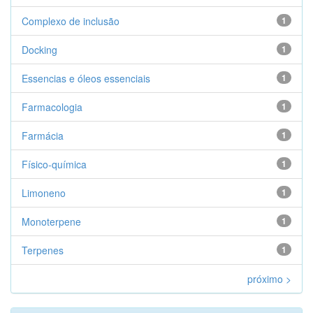
Complexo de inclusão
1
Docking
1
Essencias e óleos essenciais
1
Farmacologia
1
Farmácia
1
Físico-química
1
Limoneno
1
Monoterpene
1
Terpenes
1
próximo >