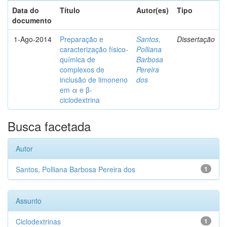
Data do
Título
Autor(es)
Tipo
documento
1-Ago-2014
Preparação e
Santos,
Dissertação
caracterização físico-
Polliana
química de
Barbosa
complexos de
Pereira
inclusão de limoneno
dos
em α e β-
ciclodextrina
Busca facetada
Autor
Santos, Polliana Barbosa Pereira dos
1
Assunto
Ciclodextrinas
1