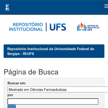
Skip
navigation
Repositório Institucional da Universidade Federal de
Sergipe - RI/UFS
Página de Busca
Buscar em:
por