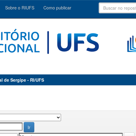
Sobre o RIUFS
Como publicar
al de Sergipe - RI/UFS