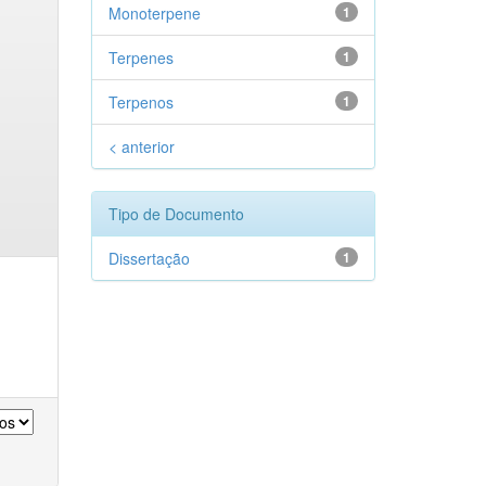
Monoterpene
1
Terpenes
1
Terpenos
1
< anterior
Tipo de Documento
Dissertação
1