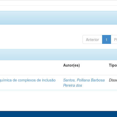
Anterior
1
P
Autor(es)
Tip
-química de complexos de inclusão
Santos, Polliana Barbosa
Diss
Pereira dos