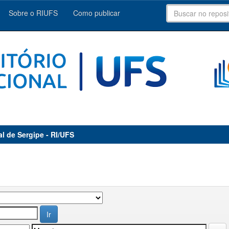
Sobre o RIUFS
Como publicar
al de Sergipe - RI/UFS