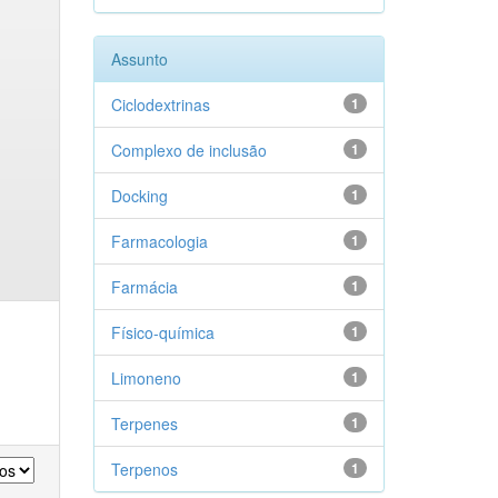
Assunto
Ciclodextrinas
1
Complexo de inclusão
1
Docking
1
Farmacologia
1
Farmácia
1
Físico-química
1
Limoneno
1
Terpenes
1
Terpenos
1