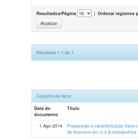
Resultados/Página
|
Ordenar registros 
Resultado 1-1 de 1.
Conjunto de itens:
Data do
Título
documento
1-Ago-2014
Preparação e caracterização físico
de limoneno em α e β-ciclodextrina