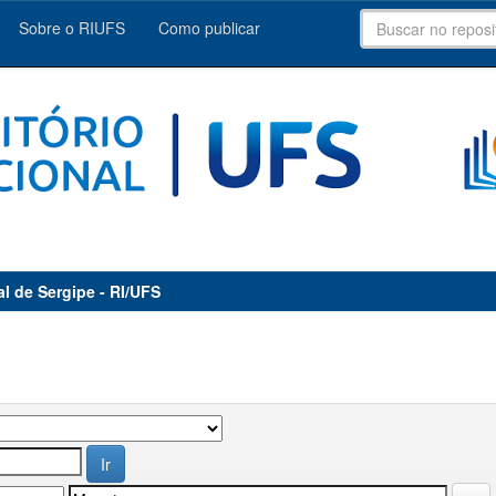
Sobre o RIUFS
Como publicar
al de Sergipe - RI/UFS