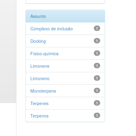
Assunto
Complexo de inclusão
1
Docking
1
Físico-química
1
Limonene
1
Limoneno
1
Monoterpene
1
Terpenes
1
Terpenos
1