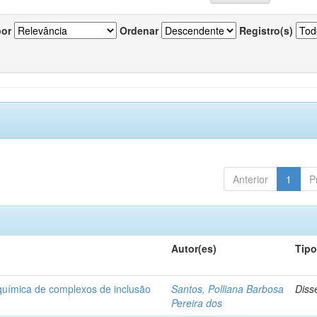
por
Ordenar
Registro(s)
Anterior
1
P
Autor(es)
Tip
-química de complexos de inclusão
Santos, Polliana Barbosa
Diss
Pereira dos