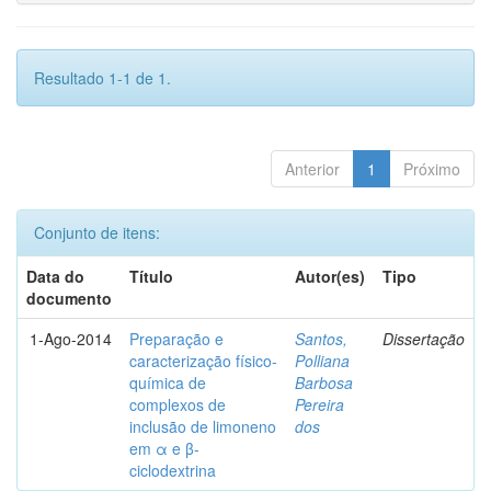
Resultado 1-1 de 1.
Anterior
1
Próximo
Conjunto de itens:
Data do
Título
Autor(es)
Tipo
documento
1-Ago-2014
Preparação e
Santos,
Dissertação
caracterização físico-
Polliana
química de
Barbosa
complexos de
Pereira
inclusão de limoneno
dos
em α e β-
ciclodextrina