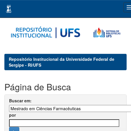
Skip
navigation
Repositório Institucional da Universidade Federal de
Sergipe - RI/UFS
Página de Busca
Buscar em:
por