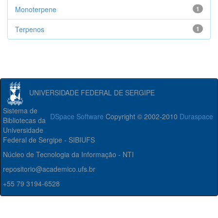
Monoterpene
1
Terpenos
1
UNIVERSIDADE FEDERAL DE SERGIPE
Sistema de
DSpace Software
Copyright © 2002-2010
Duraspace
Bibliotecas da
Universidade
Federal de Sergipe - SIBIUFS
Núcleo de Tecnologia da Informação - NTI
repositorio@academico.ufs.br
+55 79 3194-6528