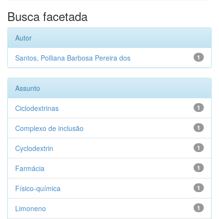
Busca facetada
Autor
Santos, Polliana Barbosa Pereira dos
1
Assunto
Ciclodextrinas
1
Complexo de inclusão
1
Cyclodextrin
1
Farmácia
1
Físico-química
1
Limoneno
1