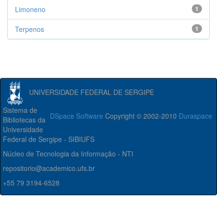
Limoneno
1
Terpenos
1
UNIVERSIDADE FEDERAL DE SERGIPE
Sistema de
DSpace Software
Copyright © 2002-2010
Duraspace
Bibliotecas da
Universidade
Federal de Sergipe - SIBIUFS
Núcleo de Tecnologia da Informação - NTI
repositorio@academico.ufs.br
+55 79 3194-6528