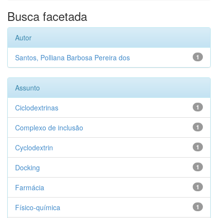
Busca facetada
Autor
Santos, Polliana Barbosa Pereira dos
1
Assunto
Ciclodextrinas
1
Complexo de inclusão
1
Cyclodextrin
1
Docking
1
Farmácia
1
Físico-química
1