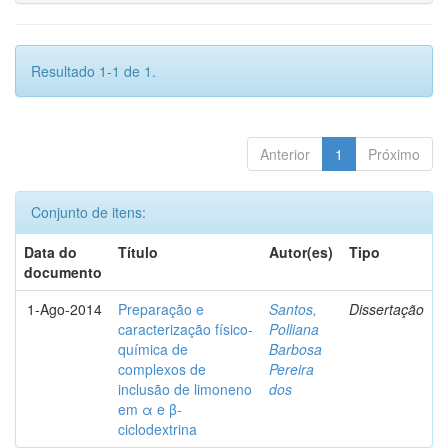
Resultado 1-1 de 1.
Anterior
1
Próximo
Conjunto de itens:
Data do
Título
Autor(es)
Tipo
documento
1-Ago-2014
Preparação e
Santos,
Dissertação
caracterização físico-
Polliana
química de
Barbosa
complexos de
Pereira
inclusão de limoneno
dos
em α e β-
ciclodextrina