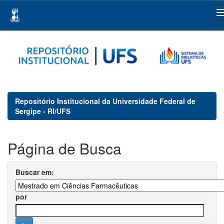
Skip
navigation
Repositório Institucional da Universidade Federal de
Sergipe - RI/UFS
Página de Busca
Buscar em:
por