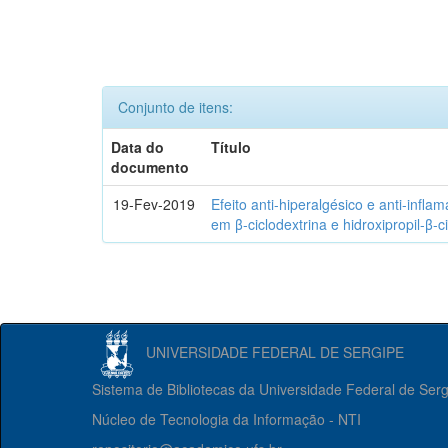
Conjunto de itens:
Data do
Título
documento
19-Fev-2019
Efeito anti-hiperalgésico e anti-infla
em β-ciclodextrina e hidroxipropil-β-c
UNIVERSIDADE FEDERAL DE SERGIPE
Sistema de Bibliotecas da Universidade Federal de Ser
Núcleo de Tecnologia da Informação - NTI