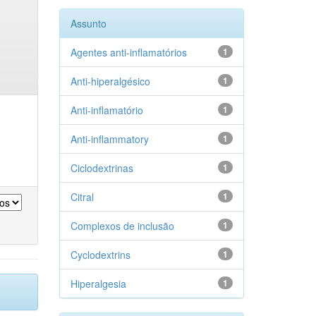
Assunto
Agentes anti-inflamatórios
1
Anti-hiperalgésico
1
Anti-inflamatório
1
Anti-inflammatory
1
Ciclodextrinas
1
Citral
1
Complexos de inclusão
1
Cyclodextrins
1
Hiperalgesia
1