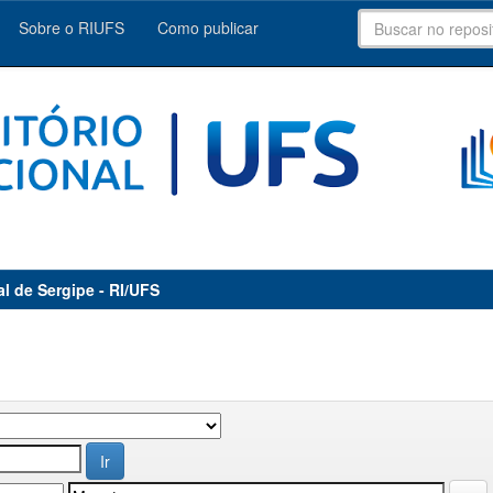
Sobre o RIUFS
Como publicar
al de Sergipe - RI/UFS