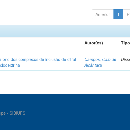
Anterior
1
P
Autor(es)
Tip
matório dos complexos de inclusão de citral
Campos, Caio de
Diss
iclodextrina
Alcântara
gipe - SIBIUFS