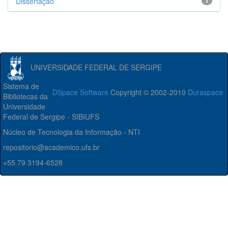
Dissertação
1
UNIVERSIDADE FEDERAL DE SERGIPE
Sistema de
DSpace Software
Copyright © 2002-2010
Duraspace
Bibliotecas da
Universidade
Federal de Sergipe - SIBIUFS
Núcleo de Tecnologia da Informação - NTI
repositorio@academico.ufs.br
+55 79 3194-6528