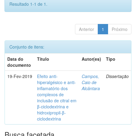
Resultado 1-1 de 1.
Anterior
1
Próximo
Conjunto de itens:
Data do
Título
Autor(es)
Tipo
documento
19-Fev-2019
Efeito anti-
Campos,
Dissertação
hiperalgésico e anti-
Caio de
inflamatório dos
Alcântara
complexos de
inclusão de citral em
β-ciclodextrina e
hidroxipropil-β-
ciclodextrina
Busca facetada