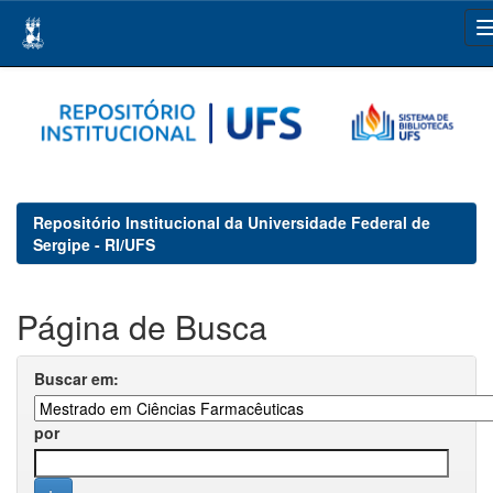
Skip
navigation
Repositório Institucional da Universidade Federal de
Sergipe - RI/UFS
Página de Busca
Buscar em:
por