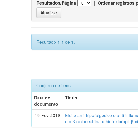
Resultados/Página
|
Ordenar registros 
Resultado 1-1 de 1.
Conjunto de itens:
Data do
Título
documento
19-Fev-2019
Efeito anti-hiperalgésico e anti-infla
em β-ciclodextrina e hidroxipropil-β-c