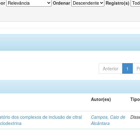
por
Ordenar
Registro(s)
Anterior
1
P
Autor(es)
Tip
matório dos complexos de inclusão de citral
Campos, Caio de
Diss
iclodextrina
Alcântara