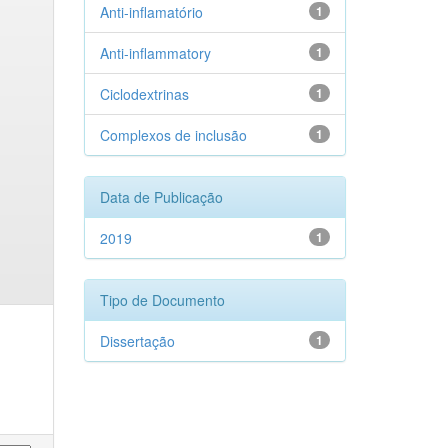
Anti-inflamatório
1
Anti-inflammatory
1
Ciclodextrinas
1
Complexos de inclusão
1
Data de Publicação
2019
1
Tipo de Documento
Dissertação
1