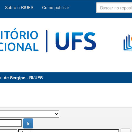
Sobre o RIUFS
Como publicar
al de Sergipe - RI/UFS