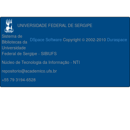
UNIVERSIDADE FEDERAL DE SERGIPE
Sistema de
DSpace Software
Copyright © 2002-2010
Duraspace
Bibliotecas da
Universidade
Federal de Sergipe - SIBIUFS
Núcleo de Tecnologia da Informação - NTI
repositorio@academico.ufs.br
+55 79 3194-6528