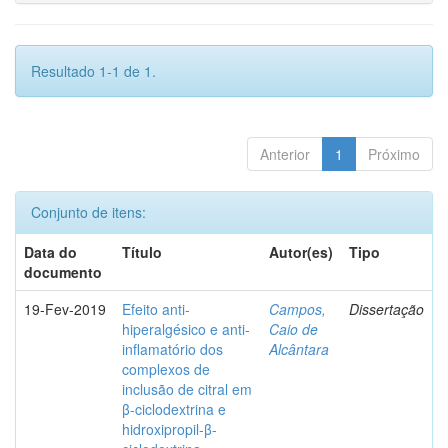
Resultado 1-1 de 1.
Anterior
1
Próximo
Conjunto de itens:
Data do
Título
Autor(es)
Tipo
documento
19-Fev-2019
Efeito anti-
Campos,
Dissertação
hiperalgésico e anti-
Caio de
inflamatório dos
Alcântara
complexos de
inclusão de citral em
β-ciclodextrina e
hidroxipropil-β-