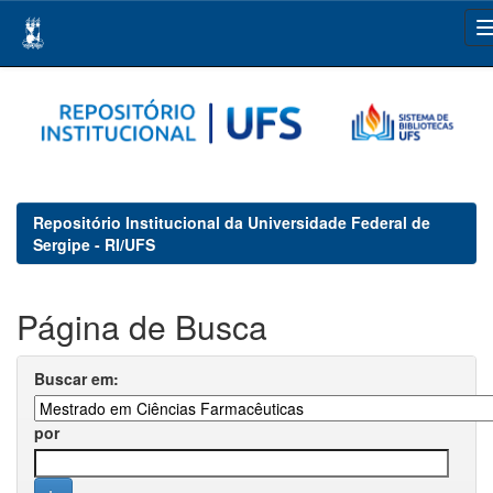
Skip
navigation
Repositório Institucional da Universidade Federal de
Sergipe - RI/UFS
Página de Busca
Buscar em:
por