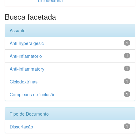
ciclodextrina
Busca facetada
Assunto
Anti-hyperalgesic
1
Anti-inflamatório
1
Anti-inflammatory
1
Ciclodextrinas
1
Complexos de inclusão
1
Tipo de Documento
Dissertação
1