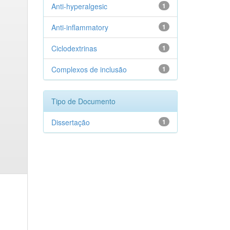
Anti-hyperalgesic
1
Anti-inflammatory
1
Ciclodextrinas
1
Complexos de inclusão
1
Tipo de Documento
Dissertação
1