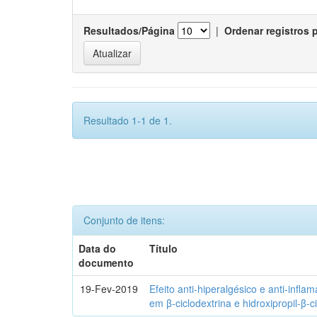
Resultados/Página
|
Ordenar registros 
Resultado 1-1 de 1.
Conjunto de itens:
Data do
Título
documento
19-Fev-2019
Efeito anti-hiperalgésico e anti-infla
em β-ciclodextrina e hidroxipropil-β-c