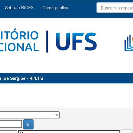
Sobre o RIUFS
Como publicar
al de Sergipe - RI/UFS