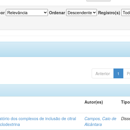
por
Ordenar
Registro(s)
Anterior
1
P
Autor(es)
Tip
matório dos complexos de inclusão de citral
Campos, Caio de
Diss
iclodextrina
Alcântara