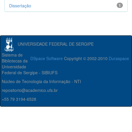
Dissertação
1
UNIVERSIDADE FEDERAL DE SERGIPE
Sistema de
DSpace Software
Copyright © 2002-2010
Duraspace
Bibliotecas da
Universidade
Federal de Sergipe - SIBIUFS
Núcleo de Tecnologia da Informação - NTI
repositorio@academico.ufs.br
+55 79 3194-6528