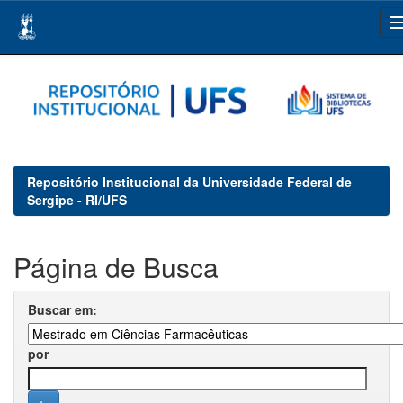
Skip
navigation
Repositório Institucional da Universidade Federal de
Sergipe - RI/UFS
Página de Busca
Buscar em:
por