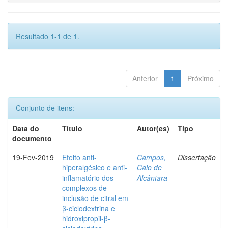
Resultado 1-1 de 1.
Anterior
1
Próximo
Conjunto de itens:
Data do
Título
Autor(es)
Tipo
documento
19-Fev-2019
Efeito anti-
Campos,
Dissertação
hiperalgésico e anti-
Caio de
inflamatório dos
Alcântara
complexos de
inclusão de citral em
β-ciclodextrina e
hidroxipropil-β-