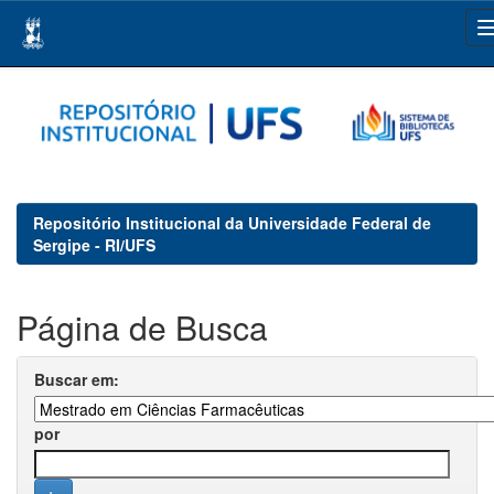
Skip
navigation
Repositório Institucional da Universidade Federal de
Sergipe - RI/UFS
Página de Busca
Buscar em:
por