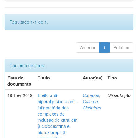
Resultado 1-1 de 1.
Anterior
1
Próximo
Conjunto de itens:
Data do
Título
Autor(es)
Tipo
documento
19-Fev-2019
Efeito anti-
Campos,
Dissertação
hiperalgésico e anti-
Caio de
inflamatório dos
Alcântara
complexos de
inclusão de citral em
β-ciclodextrina e
hidroxipropil-β-