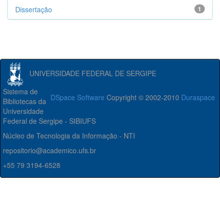
Dissertação
1
UNIVERSIDADE FEDERAL DE SERGIPE
Sistema de
DSpace Software
Copyright © 2002-2010
Duraspace
Bibliotecas da
Universidade
Federal de Sergipe - SIBIUFS
Núcleo de Tecnologia da Informação - NTI
repositorio@academico.ufs.br
+55 79 3194-6528