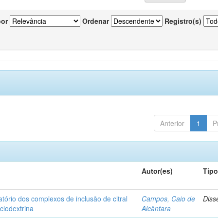
por
Ordenar
Registro(s)
Anterior
1
P
Autor(es)
Tip
matório dos complexos de inclusão de citral
Campos, Caio de
Diss
iclodextrina
Alcântara