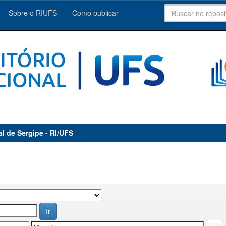
Sobre o RIUFS
Como publicar
al de Sergipe - RI/UFS