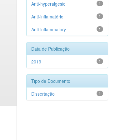
Anti-hyperalgesic
1
Anti-inflamatório
1
Anti-inflammatory
1
Data de Publicação
2019
1
Tipo de Documento
Dissertação
1