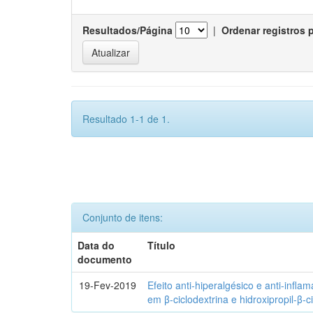
Resultados/Página
|
Ordenar registros 
Resultado 1-1 de 1.
Conjunto de itens:
Data do
Título
documento
19-Fev-2019
Efeito anti-hiperalgésico e anti-infla
em β-ciclodextrina e hidroxipropil-β-c