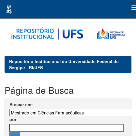
Skip
navigation
Repositório Institucional da Universidade Federal de
Sergipe - RI/UFS
Página de Busca
Buscar em:
por