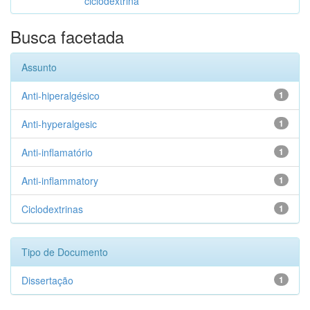
ciclodextrina
Busca facetada
Assunto
Anti-hiperalgésico
1
Anti-hyperalgesic
1
Anti-inflamatório
1
Anti-inflammatory
1
Ciclodextrinas
1
Tipo de Documento
Dissertação
1