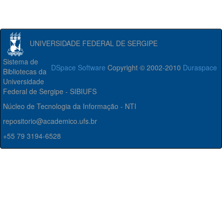
UNIVERSIDADE FEDERAL DE SERGIPE
Sistema de
DSpace Software
Copyright © 2002-2010
Duraspace
Bibliotecas da
Universidade
Federal de Sergipe - SIBIUFS
Núcleo de Tecnologia da Informação - NTI
repositorio@academico.ufs.br
+55 79 3194-6528