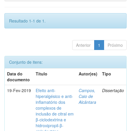
Resultado 1-1 de 1.
Anterior
1
Próximo
Conjunto de itens:
Data do
Título
Autor(es)
Tipo
documento
19-Fev-2019
Efeito anti-
Campos,
Dissertação
hiperalgésico e anti-
Caio de
inflamatório dos
Alcântara
complexos de
inclusão de citral em
β-ciclodextrina e
hidroxipropil-β-