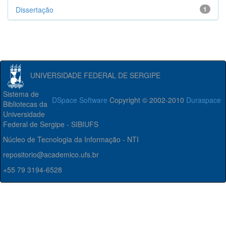
Dissertação
1
UNIVERSIDADE FEDERAL DE SERGIPE
Sistema de
DSpace Software
Copyright © 2002-2010
Duraspace
Bibliotecas da
Universidade
Federal de Sergipe - SIBIUFS
Núcleo de Tecnologia da Informação - NTI
repositorio@academico.ufs.br
+55 79 3194-6528