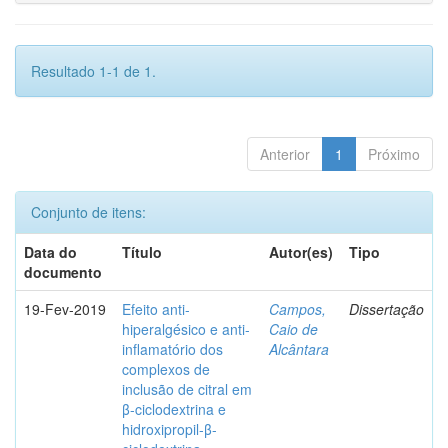
Resultado 1-1 de 1.
Anterior
1
Próximo
Conjunto de itens:
Data do
Título
Autor(es)
Tipo
documento
19-Fev-2019
Efeito anti-
Campos,
Dissertação
hiperalgésico e anti-
Caio de
inflamatório dos
Alcântara
complexos de
inclusão de citral em
β-ciclodextrina e
hidroxipropil-β-