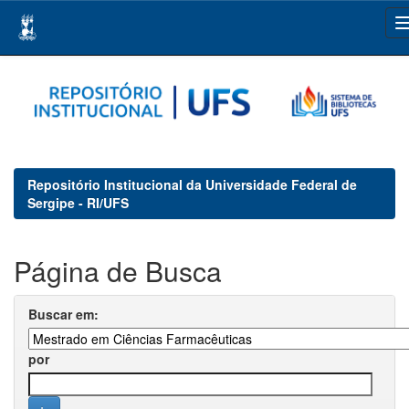
Skip
navigation
Repositório Institucional da Universidade Federal de
Sergipe - RI/UFS
Página de Busca
Buscar em:
por