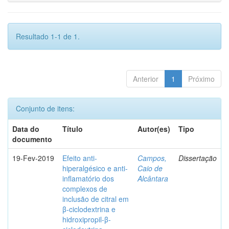
Resultado 1-1 de 1.
Anterior
1
Próximo
Conjunto de itens:
Data do
Título
Autor(es)
Tipo
documento
19-Fev-2019
Efeito anti-
Campos,
Dissertação
hiperalgésico e anti-
Caio de
inflamatório dos
Alcântara
complexos de
inclusão de citral em
β-ciclodextrina e
hidroxipropil-β-