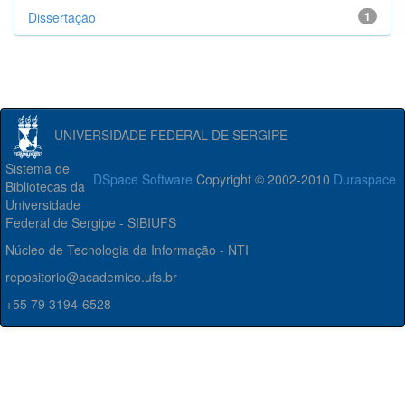
Dissertação
1
UNIVERSIDADE FEDERAL DE SERGIPE
Sistema de
DSpace Software
Copyright © 2002-2010
Duraspace
Bibliotecas da
Universidade
Federal de Sergipe - SIBIUFS
Núcleo de Tecnologia da Informação - NTI
repositorio@academico.ufs.br
+55 79 3194-6528