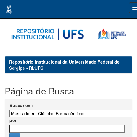
Skip
navigation
Repositório Institucional da Universidade Federal de
Sergipe - RI/UFS
Página de Busca
Buscar em:
por