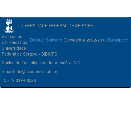
UNIVERSIDADE FEDERAL DE SERGIPE
Sistema de
DSpace Software
Copyright © 2002-2010
Duraspace
Bibliotecas da
Universidade
Federal de Sergipe - SIBIUFS
Núcleo de Tecnologia da Informação - NTI
repositorio@academico.ufs.br
+55 79 3194-6528