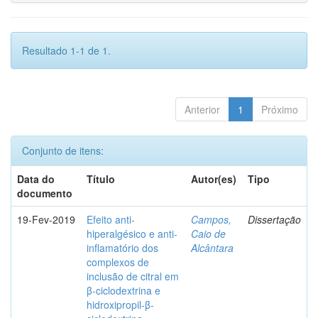
Resultado 1-1 de 1.
Anterior
1
Próximo
Conjunto de itens:
Data do
Título
Autor(es)
Tipo
documento
19-Fev-2019
Efeito anti-
Campos,
Dissertação
hiperalgésico e anti-
Caio de
inflamatório dos
Alcântara
complexos de
inclusão de citral em
β-ciclodextrina e
hidroxipropil-β-