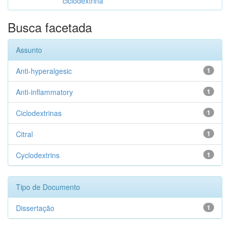
ciclodextrina
Busca facetada
Assunto
Anti-hyperalgesic
1
Anti-inflammatory
1
Ciclodextrinas
1
Citral
1
Cyclodextrins
1
Tipo de Documento
Dissertação
1